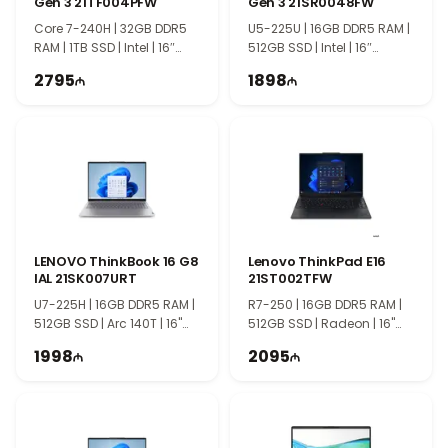
Gen 3 21TF004PFW
Gen 3 21SR0048FW
Это решение подходит для легких и средних рабочих
Core 7-240H | 32GB DDR5
U5-225U | 16GB DDR5 RAM |
нагрузок.
RAM | 1TB SSD | Intel | 16″
512GB SSD | Intel | 16″
15.6" FHD дисплей с комфортным изображением
WUXGA | 60Hz
WUXGA | 60Hz
2795
1898
15.6-дюймовый экран Full HD обеспечивает четкое и удобное
изображение для работы и повседневного использования. HP
250 G8 сочетает простоту, надежность и практичность, что
делает его хорошим выбором для базовых задач и офисной
среды.
LENOVO ThinkBook 16 G8
Lenovo ThinkPad E16
IAL 21SK007URT
21ST002TFW
U7-225H | 16GB DDR5 RAM |
R7-250 | 16GB DDR5 RAM |
512GB SSD | Arc 140T | 16"
512GB SSD | Radeon | 16"
WUXGA | 60Hz
WUXGA | 60Hz
1998
2095