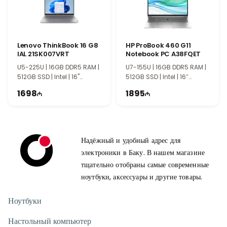
Lenovo ThinkBook 16 G8
HP ProBook 460 G11
IAL 21SK007VRT
Notebook PC A38FQET
U5-225U | 16GB DDR5 RAM |
U7-155U | 16GB DDR5 RAM |
512GB SSD | Intel | 16"
512GB SSD | Intel | 16″
WUXGA | 60Hz
WUXGA | 60Hz
1698
1895
Надёжный и удобный адрес для
электроники в Баку. В нашем магазине
тщательно отобраны самые современные
ноутбуки, аксессуары и другие товары.
Ноутбуки
Настольный компьютер