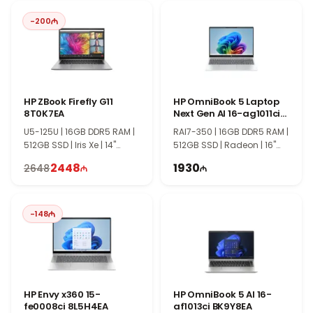
Intel Iris Xe и премиальный дизайн ENVY
-
200
Графика Intel Iris Xe обеспечивает стабильную работу в
повседневных мультимедийных и офисных задачах. Серия HP
ENVY отличается тонким корпусом, премиальными
материалами и высоким качеством дисплея, что делает эту
модель отличным выбором для студентов и креативных
HP ZBook Firefly G11
HP OmniBook 5 Laptop
пользователей.
8T0K7EA
Next Gen AI 16-ag1011ci
C0EE9EA
U5-125U | 16GB DDR5 RAM |
RAI7-350 | 16GB DDR5 RAM |
512GB SSD | Iris Xe | 14"
512GB SSD | Radeon | 16"
WUXGA | Touch | 60Hz |
WUXGA | 60Hz | Win11
2448
1930
2648
Win11
-
148
HP Envy x360 15-
HP OmniBook 5 AI 16-
fe0008ci 8L5H4EA
af1013ci BK9Y8EA