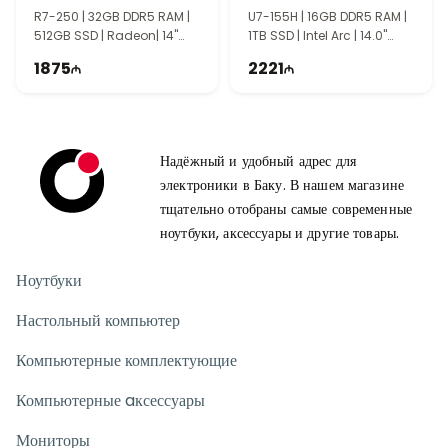
R7-250 | 32GB DDR5 RAM |
U7-155H | 16GB DDR5 RAM |
512GB SSD | Radeon| 14"
1TB SSD | Intel Arc | 14.0"
WUXGA | 60Hz
WUXGA | | Touch | 60Hz |
1875
2221
Win11
Надёжный и удобный адрес для
электроники в Баку. В нашем магазине
тщательно отобраны самые современные
ноутбуки, аксессуары и другие товары.
Ноутбуки
Настольный компьютер
Компьютерные комплектующие
Компьютерные aксессуары
Мониторы