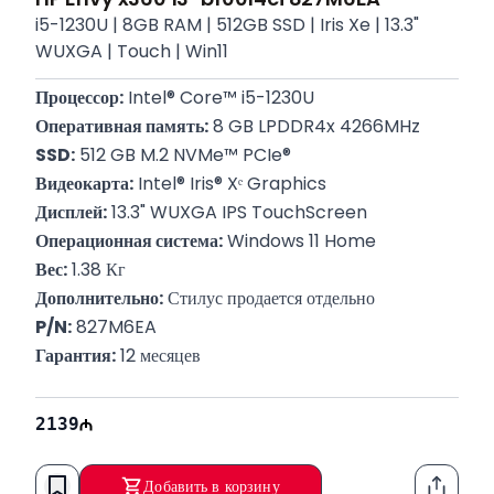
i5-1230U | 8GB RAM | 512GB SSD | Iris Xe | 13.3"
WUXGA | Touch | Win11
Процессор:
 Intel® Core™ i5-1230U
Оперативная память:
 8 GB LPDDR4x 4266MHz
SSD:
 512 GB M.2 NVMe™ PCIe®
Видеокарта:
 Intel® Iris® Xᵉ Graphics
Дисплей:
 13.3" WUXGA IPS TouchScreen
Операционная система:
 Windows 11 Home
Вес:
 1.38 Кг
Дополнительно:
 Стилус продается отдельно
P/N:
 827M6EA
Гарантия:
 12 месяцев
2139
Добавить в корзину