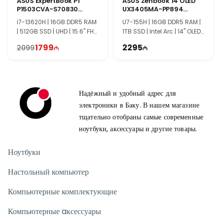
ASUS ExpertBook P1
ASUS Zenbook 14 OLED
P1503CVA-S70830
UX3405MA-PP894
90NX0881-M00X90
90NB11R1-M01JU0
i7-13620H | 16GB DDR5 RAM
U7-155H | 16GB DDR5 RAM |
| 512GB SSD | UHD | 15.6" FHD
1TB SSD | Intel Arc | 14" OLED |
| 60Hz
TI0282
1799
2295
2099
Надёжный и удобный адрес для
электроники в Баку. В нашем магазине
тщательно отобраны самые современные
ноутбуки, аксессуары и другие товары.
Ноутбуки
Настольный компьютер
Компьютерные комплектующие
Компьютерные aксессуары