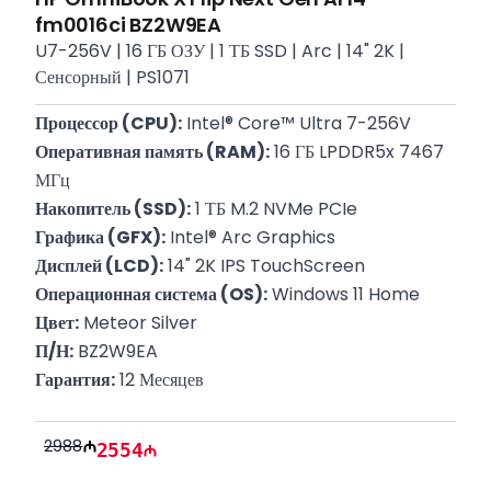
fm0016ci BZ2W9EA
U7-256V | 16 ГБ ОЗУ | 1 ТБ SSD | Arc | 14" 2K |
Сенсорный | PS1071
Процессор (CPU):
 Intel® Core™ Ultra 7-256V
Оперативная память (RAM):
 16 ГБ LPDDR5x 7467 
МГц
Накопитель (SSD):
 1 ТБ M.2 NVMe PCIe
Графика (GFX):
 Intel® Arc Graphics
Дисплей (LCD):
 14" 2K IPS TouchScreen
Операционная система (OS):
 Windows 11 Home
Цвет:
 Meteor Silver
П/Н:
 BZ2W9EA
Гарантия:
 12 Месяцев
2988
2554