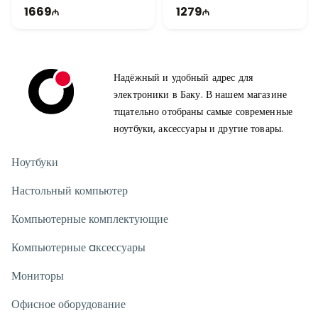
HP Pro 400 G9 Mini 937X5EA станет отличным выбором для
1669
1279
компаний, офисов, образовательных учреждений и
пользователей, которым нужен компактный и надежный
компьютер. Сочетание процессора Intel Core i3-14100T, 8 ГБ
оперативной памяти, SSD на 512 ГБ и графики Intel UHD
Надёжный и удобный адрес для
Graphics обеспечивает комфортную работу с документами,
электроники в Баку. В нашем магазине
онлайн-встречами, интернетом и бизнес-приложениями.
тщательно отобраны самые современные
Компактный размер, низкое энергопотребление и стабильная
ноутбуки, аксессуары и другие товары.
работа делают этот Mini PC практичным решением для
современных рабочих мест.
Ноутбуки
Настольный компьютер
Компьютерные комплектующие
Компьютерные aксессуары
Мониторы
Офисное оборудование