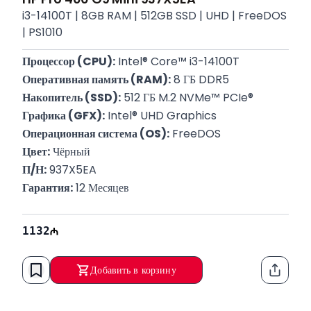
i3-14100T | 8GB RAM | 512GB SSD | UHD | FreeDOS
| PS1010
Процессор (CPU):
 Intel® Core™ i3-14100T
Оперативная память (RAM):
 8 ГБ DDR5
Накопитель (SSD):
 512 ГБ M.2 NVMe™ PCIe®
Графика (GFX):
 Intel® UHD Graphics
Операционная система (OS):
 FreeDOS
Цвет:
 Чёрный
П/Н:
 937X5EA
Гарантия:
 12 Месяцев
1132
Добавить в корзину
Функци