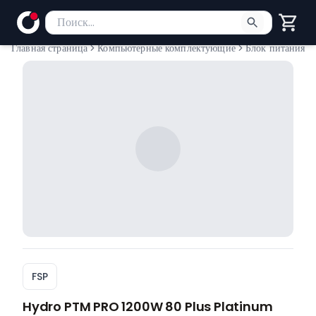
Поиск товаров
Введите минимум 2 символа для поиска. Нажмите Enter
Главная страница
Компьютерные комплектующие
Блок питания
FSP
Hydro PTM PRO 1200W 80 Plus Platinum