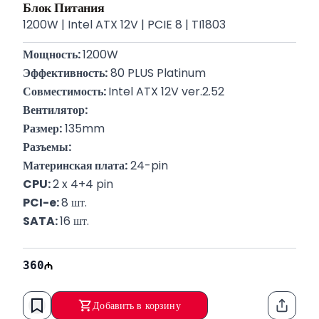
Блок Питания
1200W | Intel ATX 12V | PCIE 8 | TI1803
Мощность: 
1200W
Эффективность:
 80 PLUS Platinum
Совместимость: 
Intel ATX 12V ver.2.52
Вентилятор:
Размер:
 135mm
Разъемы:
Материнская плата:
 24-pin
CPU: 
2 x 4+4 pin
PCI-e: 
8 шт.
SATA: 
16 шт.
Molex: 
6 шт.
Гарантия: 
12 Месяцев
360
Добавить в корзину
Функци