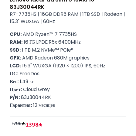
83J30044RK
R7-7735HS | 16GB DDR5 RAM | 1TB SSD | Radeon |
15.3" WUXGA | 60Hz
CPU:
 AMD Ryzen™ 7 7735HS
RAM:
 16 ГБ LPDDR5x 6400MHz
SSD:
 1 TB M.2 NVMe™ PCIe®
GFX:
 AMD Radeon 680M graphics
LCD:
 15.3" WUXGA (1920 × 1200) IPS, 60Hz
ОС:
 FreeDos
Вес:
 1.49 кг
Цвет:
 Cloud Grey
P/N:
 83J30044RK
Гарантия:
 12 месяцев
1799
1398