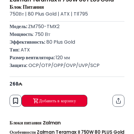
Блок Питания
750Вт | 80 Plus Gold | ATX | TI1795
Модель: 
ZM750-TMX2
Мощность
: 750 Вт
Эффективность:
 80 Plus Gold
Тип:
 ATX
Размер вентилятора: 
120 мм
Защита:
 OCP/OTP/OPP/OVP/UVP/SCP
260
Добавить в корзину
Функци
Блоки питания Zalman
Особенности Zalman Teramax II 750W 80 PLUS Gold