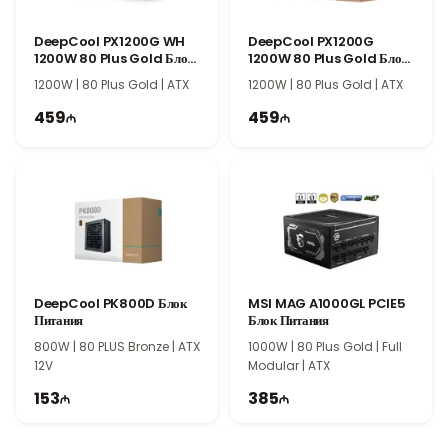
Zalman Teramax II 750W 80 PLUS Gold Power Supply
сочетает качественные компоненты, долговечную конструкцию
DeepCool PX1200G WH
DeepCool PX1200G
и высокую производительность, что делает его отличным
1200W 80 Plus Gold Блок
1200W 80 Plus Gold Блок
выбором для игровых компьютеров, рабочих станций и
Питания
Питания
1200W | 80 Plus Gold | ATX
1200W | 80 Plus Gold | ATX
производительных систем.
459
459
DeepCool PK800D Блок
MSI MAG A1000GL PCIE5
Питания
Блок Питания
800W | 80 PLUS Bronze | ATX
1000W | 80 Plus Gold | Full
12V
Modular | ATX
153
385