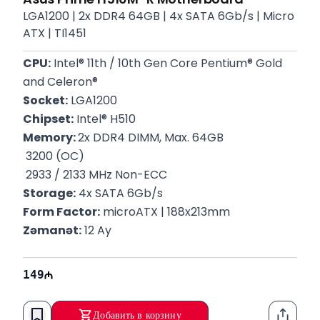
LGA1200 | 2x DDR4 64GB | 4x SATA 6Gb/s | Micro
ATX | TI1451
CPU:
 Intel® 11th / 10th Gen Core Pentium® Gold 
and Celeron®
Socket:
 LGA1200
Chipset:
 Intel® H510
Memory: 
2x DDR4 DIMM, Max. 64GB
 3200 (OC)
 2933 / 2133 MHz Non-ECC
Storage:
 4x SATA 6Gb/s
Form Factor:
 microATX | 188x213mm
Zəmanət:
 12 Ay
149
Добавить в корзину