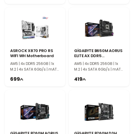
высокую скорость работы системы и удобство дальнейшей
модернизации.
WiFi и надежная работа
Встроенная поддержка WiFi обеспечивает быстрое и
стабильное беспроводное подключение. Совместимость с
современными процессорами Intel, широкие возможности
расширения и высокая надежность делают ASUS TUF Gaming
ASROCK X870 PRO RS
GİGABYTE B650M AORUS
Z790-Plus WiFi отличным выбором для геймеров,
WIFI WH Motherboard
ELITE AX DDR5
профессионалов и пользователей, которым необходим мощный
Motherboard
AM5 | 4x DDR5 256GB | 1x
AM5 | 4x DDR5 256GB | 1x
и долговечный компьютер.
M.2 | 4x SATA 6Gb/s | mATX
M.2 | 4x SATA 6Gb/s | mATX
| TG2205
| TG2203
699
419
GİGABYTE B760M AORUS
GİGABYTE B760M D3H