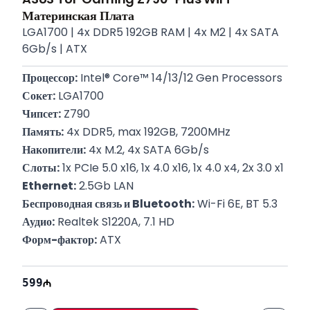
Материнская Плата
LGA1700 | 4x DDR5 192GB RAM | 4x M2 | 4x SATA
6Gb/s | ATX
Процессор:
 Intel® Core™ 14/13/12 Gen Processors
Сокет:
 LGA1700
Чипсет:
 Z790
Память:
 4x DDR5, max 192GB, 7200MHz
Накопители:
 4x M.2, 4x SATA 6Gb/s
Слоты:
 1x PCIe 5.0 x16, 1x 4.0 x16, 1x 4.0 x4, 2x 3.0 x1
Ethernet:
 2.5Gb LAN
Беспроводная связь и Bluetooth:
 Wi-Fi 6E, BT 5.3
Аудио:
 Realtek S1220A, 7.1 HD
Форм-фактор:
 ATX
Гарантия:
 12 месяцев
599