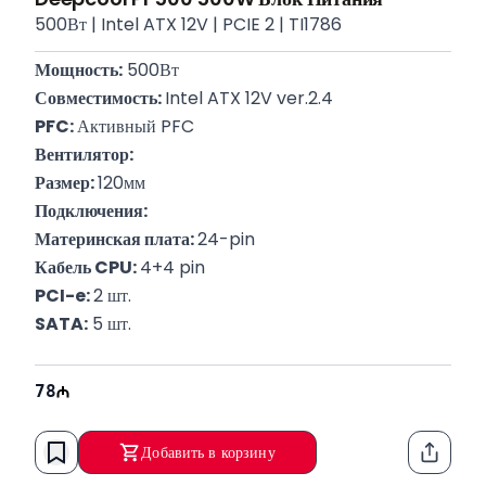
500Вт | Intel ATX 12V | PCIE 2 | TI1786
Мощность:
 500Вт
Совместимость: 
Intel ATX 12V ver.2.4
PFC: 
Активный PFC
Вентилятор:
Размер: 
120мм
Подключения:
Материнская плата: 
24-pin
Кабель CPU: 
4+4 pin
PCI-e: 
2 шт.
SATA:
 5 шт.
Molex: 
2 шт.
Сертификат: 
80 PLUS
78
Гарантия:
 12 месяцев
Добавить в корзину
Функци