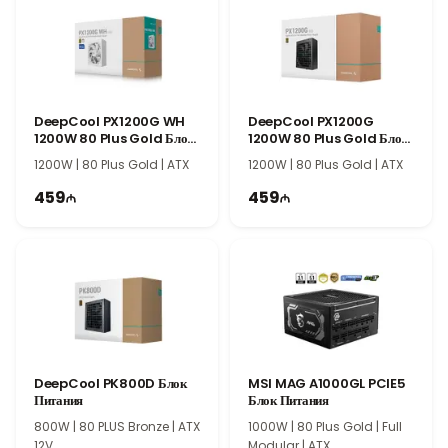
качественные компоненты, стабильную подачу питания и
длительный срок службы, делая его оптимальным выбором для
домашних, офисных и универсальных компьютерных систем.
DeepCool PX1200G WH
DeepCool PX1200G
1200W 80 Plus Gold Блок
1200W 80 Plus Gold Блок
Питания
Питания
1200W | 80 Plus Gold | ATX
1200W | 80 Plus Gold | ATX
459
459
DeepCool PK800D Блок
MSI MAG A1000GL PCIE5
Питания
Блок Питания
800W | 80 PLUS Bronze | ATX
1000W | 80 Plus Gold | Full
12V
Modular | ATX