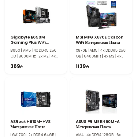
новейшими процессорами AMD, поддержка высокоскоростной
памяти и надежная платформа делают MSI PRO X870-P WiFi
отличным выбором для сборки мощного компьютера с
большим запасом производительности.
Gigabyte B650M
MSI MPG X870E Carbon
Gaming Plus WiFi
WiFi Материнская Плата
Материнская Плата
B650 | AM5 | 4x DDR5 256
X870E | AM5 | 4x DDDR5 256
GB | 8000MHz | 2x M2 | 4x
GB | 8400MHz | 4x M2 | 4x
SATA | mATX
SATA | ATX
369
1139
ASRock H610M-HVS
ASUS PRIME B450M-A
Материнская Плата
Материнская Плата
LGA1700​​​​​​​ | 2x DDR4 64GB |
AM4 | 4x DDR4 128GB | 6x