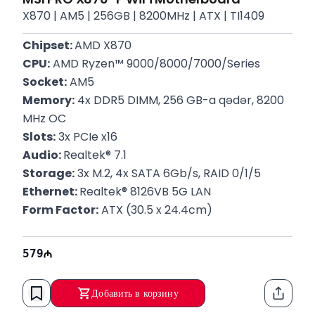
X870 | AM5 | 256GB | 8200MHz | ATX | TI1409
Chipset: 
AMD X870
CPU:
 AMD Ryzen™ 9000/8000/7000/Series
Socket:
 AM5
Memory:
 4x DDR5 DIMM, 256 GB-a qədər, 8200 
MHz OC
Slots:
 3x PCIe x16
Audio: 
Realtek® 7.1
Storage:
 3x M.2, 4x SATA 6Gb/s, RAID 0/1/5
Ethernet: 
Realtek® 8126VB 5G LAN
Form Factor:
 ATX (30.5 x 24.4cm)
Zəmanət:
 12 Ay
579
Добавить в корзину
Функци