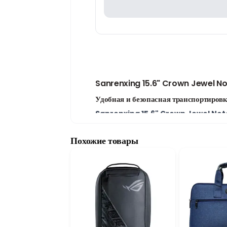
Sanrenxing 15.6" Crown Jewel No
Удобная и безопасная транспортировк
Sanrenxing 15.6" Crown Jewel No
диагональю до
15.6 дюйма
и отлично подх
Качественный материал Nylon
Похожие товары
Сумка изготовлена из прочного и легкого
воздействий. Надежная конструкция делае
Стильный дизайн Crown Jewel
Дизайн
Crown Jewel
придает сумке со
переносить его в различных условиях.
Надежная защита ноутбука
Внутреннее отделение помогает надежно 