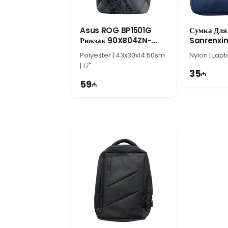
повышают безопасность устройства во вр
Отличный выбор для офиса, учебы и 
Asus ROG BP1501G
Сумка Для
Sanrenxing 15.6" Crown Jewel No
Рюкзак 90XB04ZN-
Sanrenxin
стильный дизайн. Поддержка ноутбуков д
BBP020
Wizard
университета и ежедневных поездок.
Polyester | 43x30x14.50sm
Nylon | Lapt
| 17"
35
59