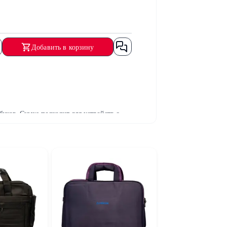
Добавить в корзину
уков. Сумка подходит для устройств с
.
итить ноутбук от царапин, пыли и внешних
ет удобно размещать ноутбук и легко
спортировке. Качественные материалы