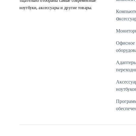
тщательно отобраны самые современные
ноутбуки, аксессуары и другие товары.
Компьют
aксессуа
Монитор
Офисное
оборудов
Адаптеры
переходн
Аксессуа
ноутбуко
Програм
обеспече