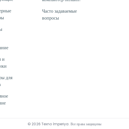
ерные
Часто задаваемые
ры
вопросы
ы
ание
 и
ики
ры для
в
мное
ние
©
2026
Texno İmperiya
.
Все права защищены