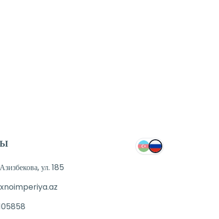
ТЫ
зизбекова, ул. 185
xnoimperiya.az
105858