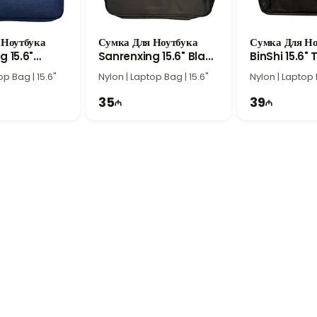
емя ежедневного использования.
повседневного использования
 Ноутбука
Сумка Для Ноутбука
Сумка Для Но
tebook Bag
станет практичным аксессуаром для пользователей ноутбуко
g 15.6"
Sanrenxing 15.6" Black
BinShi 15.6" 
о
15.6 дюйма
, материал
Nylon
и функциональная конструкция делают эт
Truffle
Zone
op Bag | 15.6"
Nylon | Laptop Bag | 15.6"
Nylon | Laptop 
35
39