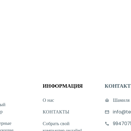
ИНФОРМАЦИЯ
КОНТАК
О нас
Шамиля А
ный
ер
КОНТАКТЫ
info@te
ерные
Собрать свой
994707
тующие
компьютер онлайн!