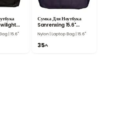
утбука
Сумка Для Ноутбука
в, которым важны удобство, надежность и
Twilight
Sanrenxing 15.6"
у сумку отличным выбором для офиса,
Italian Grape
Bag | 15.6"
Nylon | Laptop Bag | 15.6"
35