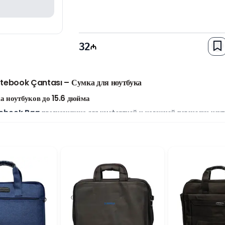
32
tebook Çantası – Сумка для ноутбука
а ноутбуков до 15.6 дюйма
tebook Bag
предназначена для комфортной и надежной переноски ноутб
одит для работы, учебы, деловых встреч и повседневного использования
 материала
Nylon
, который обеспечивает долговечность и помогает защ
т ее удобной для ежедневной эксплуатации.
временный и премиальный внешний вид. Практичная конструкция позволя
зафиксировать ноутбук и обеспечивает дополнительную защиту при тран