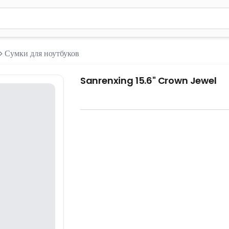
м 2 символа для поиска. Нажмите Enter для отправки или испол
Сумки для ноутбуков
Sanrenxing 15.6" Crown Jewel